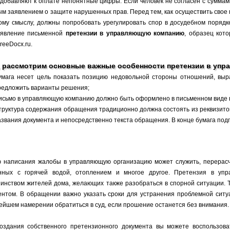
 добавляют к оплате непонятные цифры. Если человек не согласен с суммами 
ым заявлением о защите нарушенных прав. Перед тем, как осуществить свое
ому смыслу, должны попробовать урегулировать спор в досудебном порядк
явление письменной
претензии в управляющую компанию
, образец кот
reeDocx.ru.
, рассмотрим основные важные особенности претензии в уп
умага несет цель показать позицию недовольной стороны отношений, выр
редложить варианты решения;
исьмо в управляющую компанию должно быть оформлено в письменном виде в
труктура содержания обращения традиционно должна состоять из реквизито
азвания документа и непосредственно текста обращения. В конце бумага под
 написания жалобы в управляющую организацию может служить, перерасч
нных с горячей водой, отоплением и многое другое. Претензия в уп
инством жителей дома, желающих также разобраться в спорной ситуации. 
ентом. В обращении важно указать сроки для устранения проблемной ситу
ейшем намерении обратиться в суд, если прошение останется без внимания.
оздания собственного претензионного документа вы можете воспользов