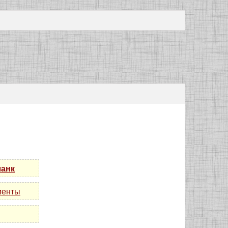
ланк
менты