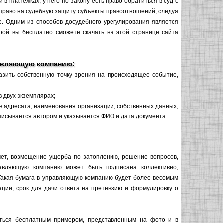
в платежках, у него по закону есть право обратиться в суд с
 право на судебную защиту субъекты правоотношений, следуя
е. Одним из способов досудебного урегулирования является
орой вы бесплатно сможете скачать на этой странице сайта
равляющую компанию:
азить собственную точку зрения на происходящее событие,
 двух экземплярах;
в адресата, наименования организации, собственных данных,
писывается автором и указывается ФИО и дата документа.
ет, возмещение ущерба по затоплению, решение вопросов,
равляющую компанию может быть подписана коллективно,
Такая бумага в управляющую компанию будет более весомым
ации, срок для дачи ответа на претензию и формулировку о
аться бесплатным примером, представленным на фото и в