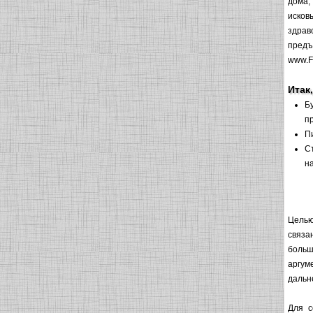
дома,
исков
здрав
предъ
www.F
Итак
Б
п
П
С
н
Целью
связа
больш
аргум
дальн
Для с