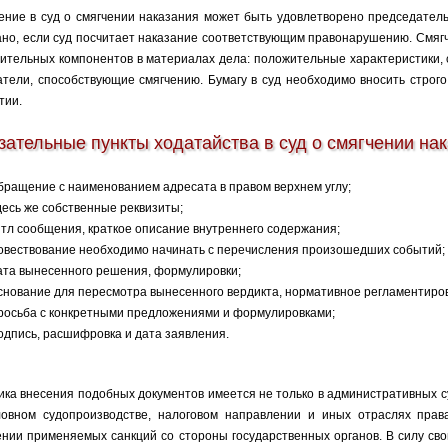
ение в суд о смягчении наказания может быть удовлетворено председател
ано, если суд посчитает наказание соответствующим правонарушению. Смягч
ительных компонентов в материалах дела: положительные характеристики, 
атели, способствующие смягчению. Бумагу в суд необходимо вносить строго
тии.
зательные пункты ходатайства в суд о смягчении на
бращение с наименованием адресата в правом верхнем углу;
десь же собственные реквизиты;
итл сообщения, краткое описание внутреннего содержания;
овествование необходимо начинать с перечисления произошедших событий;
ата вынесенного решения, формулировки;
снование для пересмотра вынесенного вердикта, нормативное регламентиро
росьба с конкретными предложениями и формулировками;
одпись, расшифровка и дата заявления.
ика внесения подобных документов имеется не только в административных с
ловном судопроизводстве, налоговом направлении и иных отраслях пра
ении применяемых санкций со стороны государственных органов. В силу св