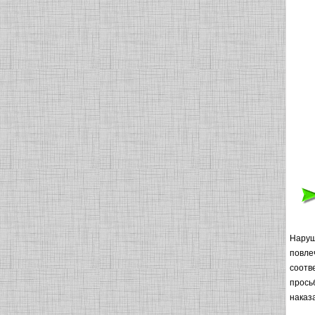
Наруш
повле
соотв
прось
наказ