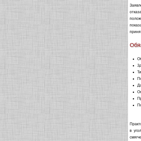
Заявл
отказ
полож
показ
приня
Обя
О
З
Т
П
Д
О
П
П
Практ
в уго
смягч